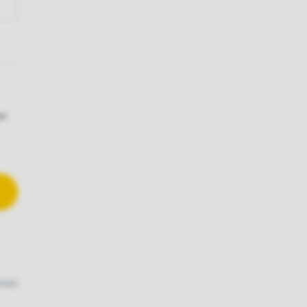
er
hutz